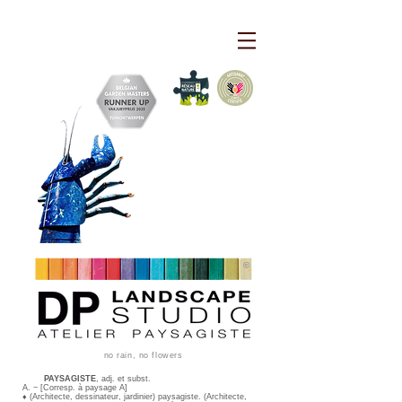
©
no rain, no flowers
PAYSAGISTE
, adj. et subst.
A. − [Corresp. à paysage A]
♦ (Architecte, dessinateur, jardinier) paysagiste. (Architecte,