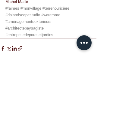
Michel Matté
#faimes
#monvillage
#terrenouricière
#dplandscapestudio
#waremme
#aménagementsexterieurs
#architectepaysagiste
#entreprisedeparcsetjardins
Voir tout
Posts récents