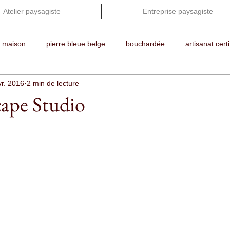
Atelier paysagiste
Entreprise paysagiste
e maison
pierre bleue belge
bouchardée
artisanat certi
vr. 2016
2 min de lecture
ents extérieurs
pelouse
terrasse
chaumont (france)
ape Studio
ansposable
pelouse en rouleaux
portes ouvertes
ferme
n bois
ipé
cuisine extérieure
plancha
frigo
 rouleaux
pavés béton
murs
belgian garden masters 