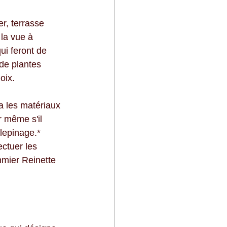
r, terrasse 
 la vue à 
qui feront de 
 de plantes 
oix.
a les matériaux 
r même s'il 
alepinage.* 
ctuer les 
ommier Reinette 