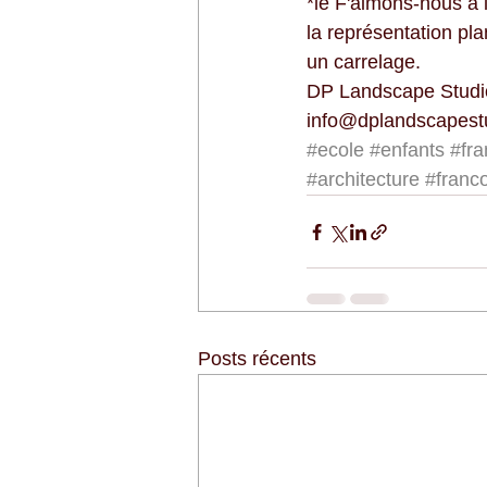
*le F'aimons-nous a 
la représentation pl
un carrelage. 
DP Landscape Studio
info@dplandscapest
#ecole
#enfants
#fra
#architecture
#franco
Posts récents