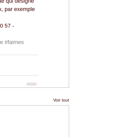
ue qui désigne 
x, par exemple 
0 57 - 
e
#faimes
Voir tout