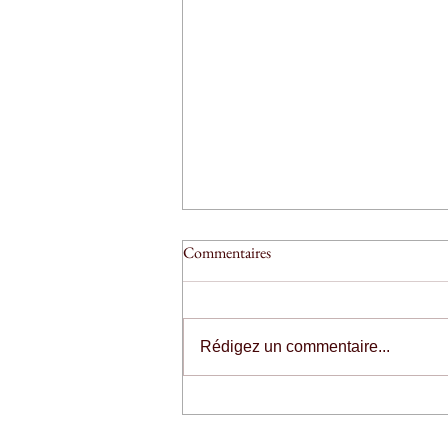
Commentaires
Rédigez un commentaire...
We wish you all the best for 2026
🥰