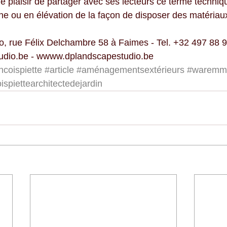
le plaisir de partager avec ses lecteurs ce terme techniq
ane ou en élévation de la façon de disposer des matériau
, rue Félix Delchambre 58 à Faimes - Tel. +32 497 88 9
udio.be - wwww.dplandscapestudio.be
ncoispiette
#article
#aménagementsextérieurs
#waremm
ispiettearchitectedejardin