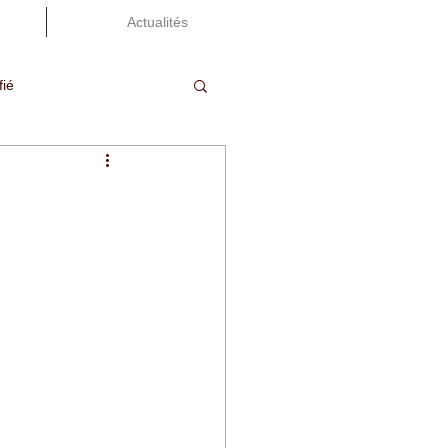
Actualités
fié
concours
bac en corten
rangements techniques
2025