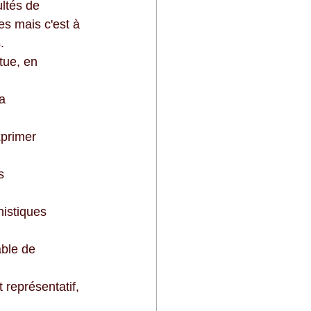
ltés de 
s mais c'est à 
. 
itue, en
La
xprimer
s
nistiques
able de
 représentatif, 