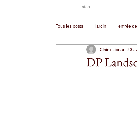
Infos
Tous les posts
jardin
entrée d
Claire Liénart
20 a
architecte de jardins
aménagem
DP Landsc
festival international
jardin tr
arbres et arbustes
terrasse e
lumière et éclairage
gazon en