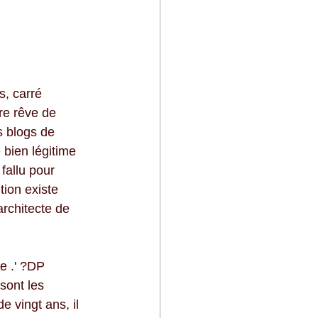
s, carré 
re rêve de 
s blogs de 
 bien légitime 
fallu pour 
tion existe 
rchitecte de 
e .' ?DP 
sont les 
e vingt ans, il 