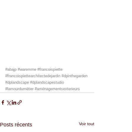
#abajp
#waremme
#francoispiette
#francoispiettearchitectedejardin
#dpinthegarden
#dplandscape
#dplandscapestudio
#lamourdumétier
#aménagementsexterieurs
Voir tout
Posts récents