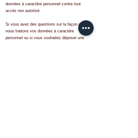
données à caractère personnel contre tout 
accès non autorisé.
Si vous avez des questions sur la façon dont 
nous traitons vos données à caractère 
personnel ou si vous souhaitez déposer une 
plainte sur la façon dont nous avons traité vos 
données à caractère personnel, vous pouvez 
nous contacter à l’adresse 
info@dplandscapestudio.be pour que nous 
procédions à l’examen des faits en question. Si 
notre réponse ne vous apporte pas satisfaction 
ou si vous estimez que nous ne traitons pas 
vos données à caractère personnel de façon 
conforme à la loi, vous pouvez déposer une 
plainte auprès de l’autorité de surveillance de la 
protection des données compétente de votre 
pays.