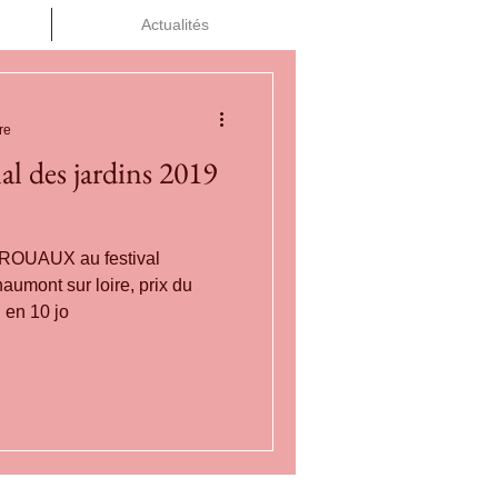
Actualités
re
nal des jardins 2019
EROUAUX au festival
haumont sur loire, prix du
n en 10 jo